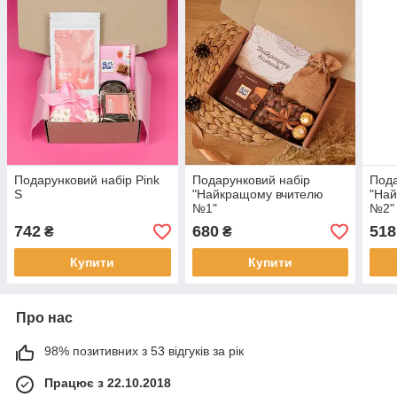
Подарунковий набір Pink
Подарунковий набір
Пода
S
"Найкращому вчителю
"На
№1"
№2"
742
680
518
₴
₴
Купити
Купити
Про нас
98% позитивних з 53 відгуків за рік
Працює з 22.10.2018