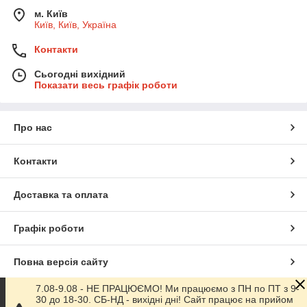
м. Київ
Київ, Київ, Україна
Контакти
Сьогодні вихідний
Показати весь графік роботи
Про нас
Контакти
Доставка та оплата
Графік роботи
Повна версія сайту
7.08-9.08 - НЕ ПРАЦЮЄМО! Ми працюємо з ПН по ПТ з 9-
Сайт створено на маркетплейсі
Prom.ua
30 до 18-30. СБ-НД - вихідні дні! Сайт працює на прийом