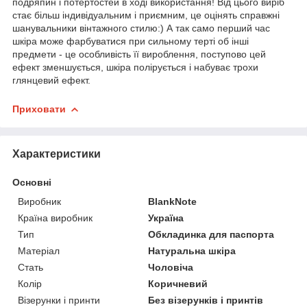
подряпин і потертостей в ході використання! Від цього виріб
стає більш індивідуальним і приємним, це оцінять справжні
шанувальники вінтажного стилю:) А так само перший час
шкіра може фарбуватися при сильному терті об інші
предмети - це особливість її вироблення, поступово цей
ефект зменшується, шкіра полірується і набуває трохи
глянцевий ефект.
Приховати
Характеристики
Основні
Виробник
BlankNote
Країна виробник
Україна
Тип
Обкладинка для паспорта
Матеріал
Натуральна шкіра
Стать
Чоловіча
Колір
Коричневий
Візерунки і принти
Без візерунків і принтів