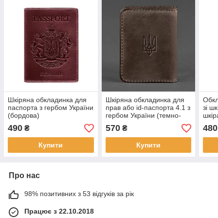
Шкіряна обкладинка для
Шкіряна обкладинка для
Обкл
паспорта з гербом України
прав або id-паспорта 4.1 з
зі ш
(бордова)
гербом України (темно-
шкір
коричнева) шкіра Crazy
490
570
480
₴
₴
Horse
Купити
Купити
Про нас
98% позитивних з 53 відгуків за рік
Працює з 22.10.2018