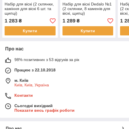
Набір для віскі (2 склянки,
Набір для віскі Dedalo №1
Набі
каміння для віскі 6 шт. та
(2 склянки, 8 каменів для
(2 с
щипці)
віскі, щипці)
віскі
1 283
1 289
1 2
₴
₴
Купити
Купити
Про нас
98% позитивних з 53 відгуків за рік
Працює з 22.10.2018
м. Київ
Київ, Київ, Україна
Контакти
Сьогодні вихідний
Показати весь графік роботи
Про нас