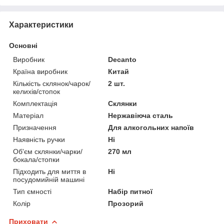
Характеристики
Основні
Виробник
Decanto
Країна виробник
Китай
Кількість склянок/чарок/
2 шт.
келихів/стопок
Комплектація
Склянки
Матеріал
Нержавіюча сталь
Призначення
Для алкогольних напоїв
Наявність ручки
Ні
Об'єм склянки/чарки/
270 мл
бокала/стопки
Підходить для миття в
Ні
посудомийній машині
Тип ємності
Набір питної
Колір
Прозорий
Приховати