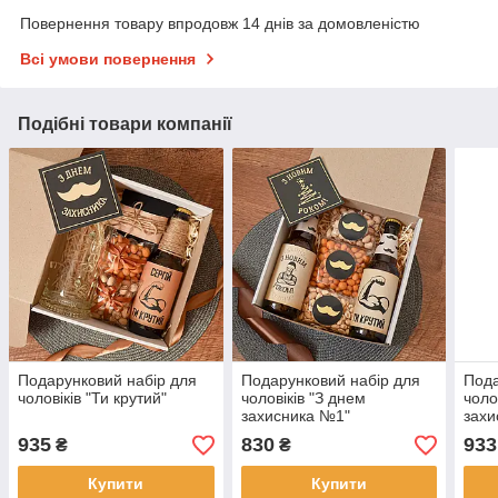
Повернення товару впродовж 14 днів за домовленістю
Всі умови повернення
Подібні товари компанії
Подарунковий набір для
Подарунковий набір для
Пода
чоловіків "Ти крутий"
чоловіків "З днем
чоло
захисника №1"
захи
935
830
933
₴
₴
Купити
Купити