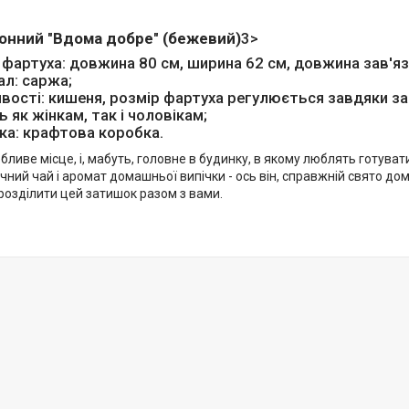
онний "Вдома добре" (бежевий)
3>
 фартуха: довжина 80 см, ширина 62 см, довжина зав'яз
ал: саржа;
вості: кишеня, розмір фартуха регулюється завдяки зас
ь як жінкам, так і чоловікам;
ка: крафтова коробка.
обливе місце, і, мабуть, головне в будинку, в якому люблять готува
ний чай і аромат домашньої випічки - ось він, справжній свято до
розділити цей затишок разом з вами.