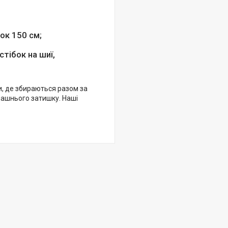
ок 150 см;
тібок на шиї,
ти, де збираються разом за
машнього затишку. Наші