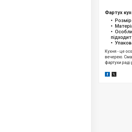
Фартух кух
Розмір
Матері
Особли
підходит
Упаков
Кухня - це ос
вечерею. Смач
фартухи раді 