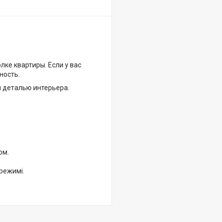
ке квартиры. Если у вас
ность.
й деталью интерьера.
ом.
режимі.