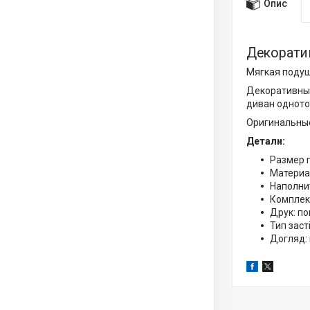
Опис
Декорати
Мягкая подуш
Декоративные
диван одното
Оригинальные
Детали:
Размер 
Материа
Наполни
Комплек
Друк: п
Тип заст
Догляд: 