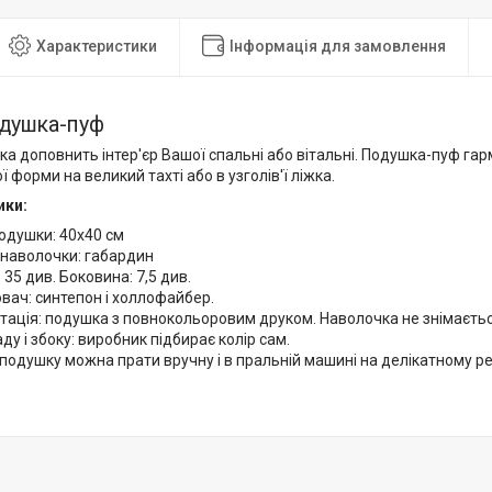
Характеристики
Інформація для замовлення
одушка-пуф
а доповнить інтер'єр Вашої спальні або вітальні. Подушка-пуф га
ї форми на великий тахті або в узголів'ї ліжка.
ики:
одушки: 40х40 см
 наволочки: габардин
 35 див. Боковина: 7,5 див.
ач: синтепон і холлофайбер.
ація: подушка з повнокольоровим друком. Наволочка не знімаєтьс
аду і збоку: виробник підбирає колір сам.
подушку можна прати вручну і в пральній машині на делікатному р