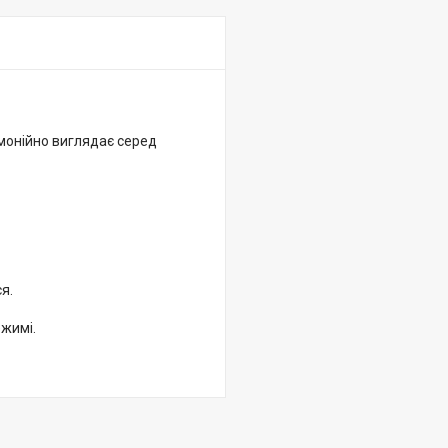
рмонійно виглядає серед
я.
ежимі.