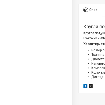
Опис
Кругла п
Кругла подушк
подушок різно
Характерист
Розмір п
Тканина
Діаметр:
Наповнюв
Комплект
Колір зз
Догляд: 