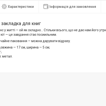
Характеристики
Інформація для замовлення
закладка для книг
с у житті — ой як складно... Стільки всього, що не дає нам його ут
кіт — це завдання стає посиильним.
ичайне паковання — можна дарувати відразу.
довжина — 17 см, ширина — 5 см;
г;
: метал.