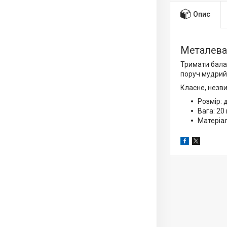
Опис
Металева 
Тримати балан
поруч мудрий 
Класне, незв
Розмір: 
Вага: 20 
Матеріал