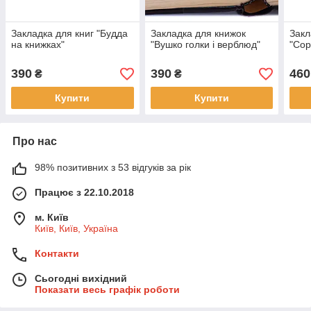
Закладка для книг "Будда
Закладка для книжок
Закл
на книжках"
"Вушко голки і верблюд"
"Сор
390
390
460
₴
₴
Купити
Купити
Про нас
98% позитивних з 53 відгуків за рік
Працює з 22.10.2018
м. Київ
Київ, Київ, Україна
Контакти
Сьогодні вихідний
Показати весь графік роботи