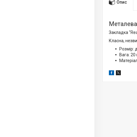
Опис
Металева 
Закладка "Read
Класна, незв
Розмір: 
Вага: 20 
Матеріал