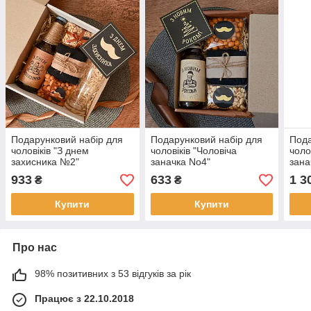
Подарунковий набір для
Подарунковий набір для
Пода
чоловіків "З днем
чоловіків "Чоловіча
чоло
захисника №2"
заначка No4"
зана
933
633
1 3
₴
₴
Купити
Купити
Про нас
98% позитивних з 53 відгуків за рік
Працює з 22.10.2018