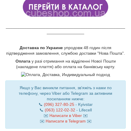
___________________________________________________
________________
Доставка по Украине
упродовж 48 годин після
підтвердження замовлення, службою доставки "Нова Пошта".
Оплата
у разі отримання на відділенні Нової Пошти
(накладене плаття) або оплата на банківську карту.
Якщо у Вас виникли питання, зв'яжіть з нами по
телефону, через Viber або Telegram за активним
посиланням нижче:
📞
(096) 327-80-25
- Kyivstar
📞
(063) 122-02-32
- Lifecell
✉️
Написати в Viber
✉️
✉️
Написати в Telegram
✉️