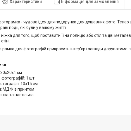
Характеристики
Інформація для замовлення
фоторамка - чудова ідея для подарунка для душевних фото. Тепер 
аві події, які були у вашому житті.
 ніжка для того, щоб поставити її на полицю або стіл та дві металев
стіні.
 рамка для фотографій прикрасить інтер'єр і завжди даруватиме л
ики
:
 30х20х1 см
ь фотографій: 1 шт
отографії: 10х15 см
л: МДФ із принтом
тінна та настільна