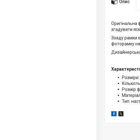
Опис
Оригінальна 
згадувати яскр
Ззаду рамки є
фоторамку на 
Дизайнерська
Характерист
Розміри:
Кількіст
Розмір ф
Матеріа
Тип: нас