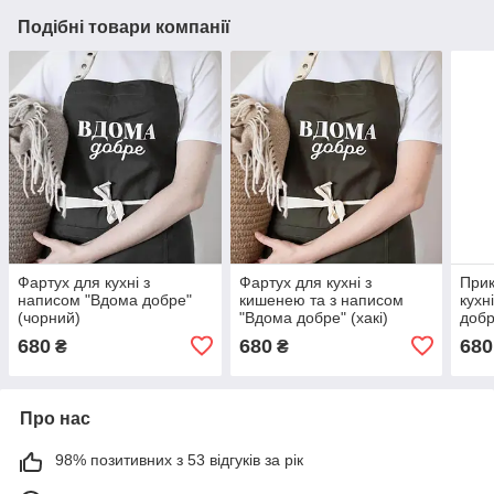
Подібні товари компанії
Фартух для кухні з
Фартух для кухні з
Прик
написом "Вдома добре"
кишенею та з написом
кухн
(чорний)
"Вдома добре" (хакі)
добр
680
680
680
₴
₴
Про нас
98% позитивних з 53 відгуків за рік