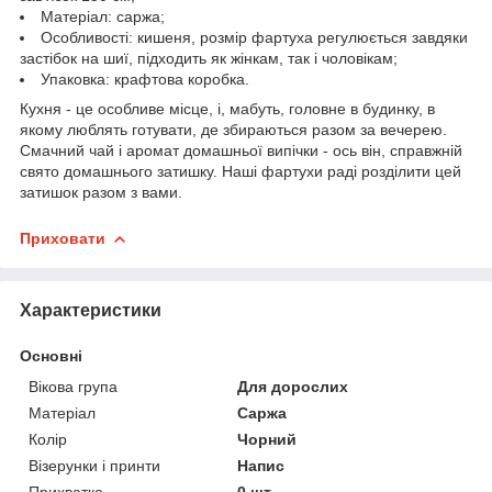
Матеріал: саржа;
Особливості: кишеня, розмір фартуха регулюється завдяки
застібок на шиї, підходить як жінкам, так і чоловікам;
Упаковка: крафтова коробка.
Кухня - це особливе місце, і, мабуть, головне в будинку, в
якому люблять готувати, де збираються разом за вечерею.
Смачний чай і аромат домашньої випічки - ось він, справжній
свято домашнього затишку. Наші фартухи раді розділити цей
затишок разом з вами.
Приховати
Характеристики
Основні
Вікова група
Для дорослих
Матеріал
Саржа
Колір
Чорний
Візерунки і принти
Напис
Прихватка
0 шт.