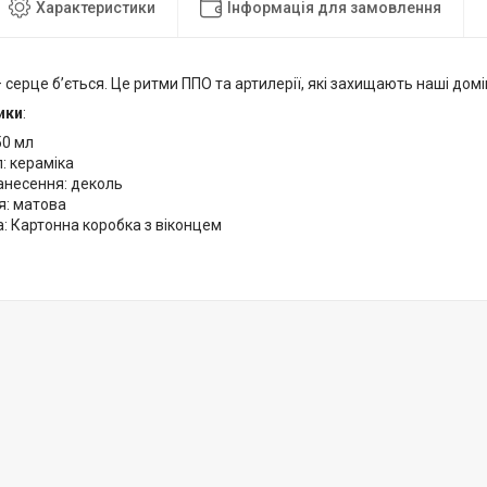
Характеристики
Інформація для замовлення
серце б’ється. Це ритми ППО та артилерії, які захищають наші домів
ики
:
50 мл
: кераміка
анесення: деколь
я: матова
: Картонна коробка з віконцем