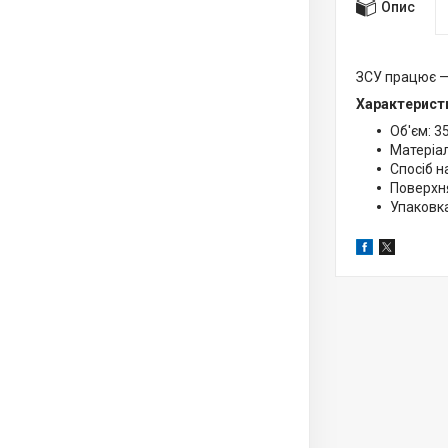
Опис
ЗСУ працює — 
Характерист
Об'єм: 3
Матеріал
Спосіб н
Поверхн
Упаковка