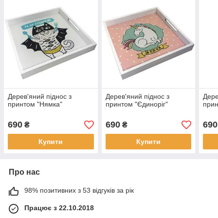
Дерев'яний піднос з
Дерев'яний піднос з
Дере
принтом "Нямка"
принтом "Єдиноріг"
прин
690
690
690
₴
₴
Купити
Купити
Про нас
98% позитивних з 53 відгуків за рік
Працює з 22.10.2018