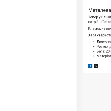
Металева 
Тепер у Вашій
потрібної стор
Класна, незв
Характерист
Лазерна
Розмір: 
Вага: 20 
Матеріал