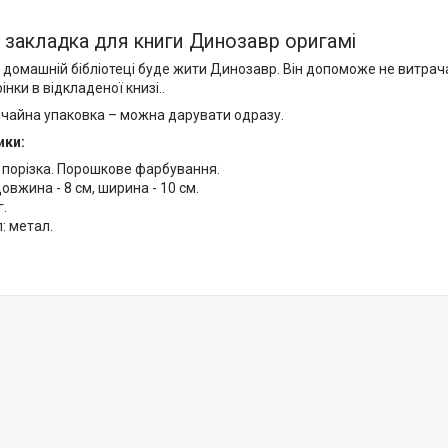
закладка для книги Динозавр оригамі
 домашній бібліотеці буде жити Динозавр. Він допоможе не витрач
інки в відкладеної книзі..
ичайна упаковка – можна дарувати одразу.
ики:
 порізка. Порошкове фарбування.
довжина - 8 см, ширина - 10 см.
г.
: метал.