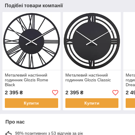
Подібні товари компанії
Металевий настінний
Металевий настінний
Мета
годинник Glozis Rome
годинник Glozis Classic
годи
Black
Dre
2 395
2 395
2 4
₴
₴
Купити
Купити
Про нас
98% позитивних з 53 відгуків за рік