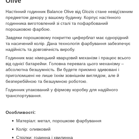
Olive
Настінний годинник Balance Olive від Glozis стане невід'ємним
предметом декору у вашому будинку. Корпус настінного
годинника виготовлений зі сталі та пофарбований
порошковою фарбою.
Завдяки порошковому покриттю циферблат має однорідний
та насичений колір. Дана технологія фарбування забезпечує
надійність та довговічність виробу.
Годинник має німецький кварцовий механізм і працює всього
від однієї батарейки. Головна перевага цього механізму –
абсолютна безшумність. Ви будете приємно здивовані і
приголомшені не лише їхнім зовнішнім виглядом, але й
безперебійною та безшумною роботою.
Годинник упакований у фірмову коробку для надійного
транспортування.
Особливості:
Матеріал: метал, порошкове фарбування
Колір: оливковий
Стрілки: годинна і хвилинна