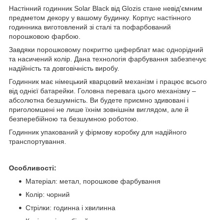
Настінний годинник Solar Black від Glozis стане невід'ємним
предметом декору у вашому будинку. Корпус настінного
годинника виготовлений зі сталі та пофарбований
порошковою фарбою.
Завдяки порошковому покриттю циферблат має однорідний
та насичений колір. Дана технологія фарбування забезпечує
надійність та довговічність виробу.
Годинник має німецький кварцовий механізм і працює всього
від однієї батарейки. Головна перевага цього механізму –
абсолютна безшумність. Ви будете приємно здивовані і
приголомшені не лише їхнім зовнішнім виглядом, але й
безперебійною та безшумною роботою.
Годинник упакований у фірмову коробку для надійного
транспортування.
Особливості:
Матеріал: метал, порошкове фарбування
Колір: чорний
Стрілки: годинна і хвилинна