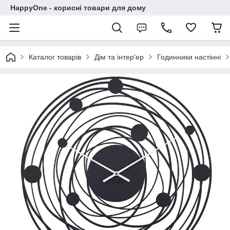
HappyOne - корисні товари для дому
Каталог товарів
Дім та інтер'ер
Годинники настінні