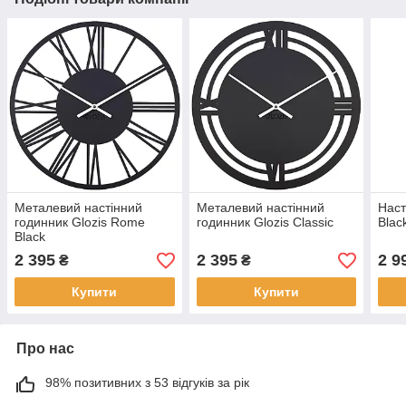
Металевий настінний
Металевий настінний
Наст
годинник Glozis Rome
годинник Glozis Classic
Blac
Black
2 395
2 395
2 9
₴
₴
Купити
Купити
Про нас
98% позитивних з 53 відгуків за рік