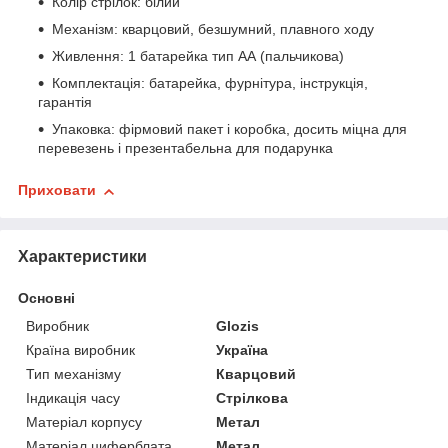
Колір стрілок: білий
Механізм: кварцовий, безшумний, плавного ходу
Живлення: 1 батарейка тип АА (пальчикова)
Комплектація: батарейка, фурнітура, інструкція,
гарантія
Упаковка: фірмовий пакет і коробка, досить міцна для
перевезень і презентабельна для подарунка
Приховати
Характеристики
Основні
Виробник
Glozis
Країна виробник
Україна
Тип механізму
Кварцовий
Індикація часу
Стрілкова
Матеріал корпусу
Метал
Матеріал циферблата
Метал