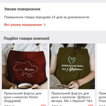
Умови повернення
Повернення товару впродовж 14 днів за домовленістю
Всі умови повернення
Подібні товари компанії
Прикольний фартух для
Прикольний фартух для
Прик
кухні з написом Home
кухні з написом "Доброго
кухн
(бордовий)
вечора. Ми з України!" №1
Food
хакі