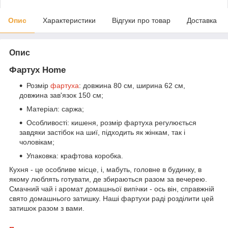
Опис
Характеристики
Відгуки про товар
Доставка
Опис
Фартух Home
Розмір
фартуха
: довжина 80 см, ширина 62 см,
довжина зав'язок 150 см;
Матеріал: саржа;
Особливості: кишеня, розмір фартуха регулюється
завдяки застібок на шиї, підходить як жінкам, так і
чоловікам;
Упаковка: крафтова коробка.
Кухня - це особливе місце, і, мабуть, головне в будинку, в
якому люблять готувати, де збираються разом за вечерею.
Смачний чай і аромат домашньої випічки - ось він, справжній
свято домашнього затишку. Наші фартухи раді розділити цей
затишок разом з вами.