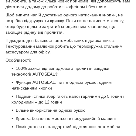
ви любите, а також кілька нових прийомів, які допоможуть вам
дістатися додому до роботи з кофеїном і без плям.
Щоб випити напій достатньо одного натискання кнопки, не
потрібно відкручувати кришку. Поки ви не натиснете кнопку,
отвір буде щільно закритий спеціальним клапаном, що
захищає рідину від пролиття.
Підходить для більшості автомобільних підстаканників.
Текстурований малюнок робить цю термокружка стильним
аксесуаром для офісу.
Особливості:
100% захист від випадкового пролиття завдяки
технології AUTOSEAL®
Функція AUTOSEAL: пиття однією рукою, одним
натисканням кнопки
Подвійні стінки зберігають напої гарячими до 5 годин і
холодними – до 12 годин
Вільне використання однією рукою
Кришка безпечно миється в посудомийній машині
Поміщається в стандартний підсклянник автомобіля