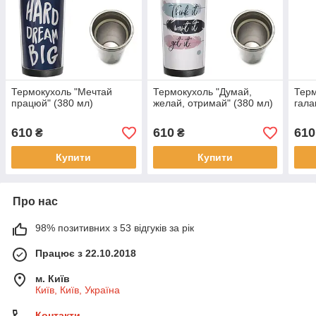
Термокухоль "Мечтай
Термокухоль "Думай,
Терм
працюй" (380 мл)
желай, отримай" (380 мл)
гала
610
610
610
₴
₴
Купити
Купити
Про нас
98% позитивних з 53 відгуків за рік
Працює з 22.10.2018
м. Київ
Київ, Київ, Україна
Контакти