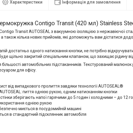
Характеристики
Інформація для замовлення
рмокружка Contigo Transit (420 мл) Stainless Ste
ontigo Transit AUTOSEAL з вакуумною ізоляцією з нержавіючої сталі -
, а також кілька нових прийомів, які допоможуть вам дістатися додо
пій достатньо одного натискання кнопки, не потрібно відкручувати
 буде щільно закритий спеціальним клапаном, що захищає рідину ві
я більшості автомобільних підстаканників. Текстурований малюно
есуаром для офісу.
хист від випадкового пролиття завдяки технології AUTOSEAL®
 AUTOSEAL: пиття однією рукою, одним натисканням кнопки
 стінки зберігають напої гарячими до 5 годин і холодними – до 12 г
використання однією рукою
безпечно миється в посудомийній машині
ться в стандартний підсклянник автомобіля