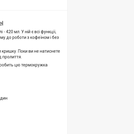
el
 420 мл. У ній є всі функції,
му до роботи з кофеїном і без
 кришку. Поки ви не натиснете
д пролиття.
к робить цю термокружка
один