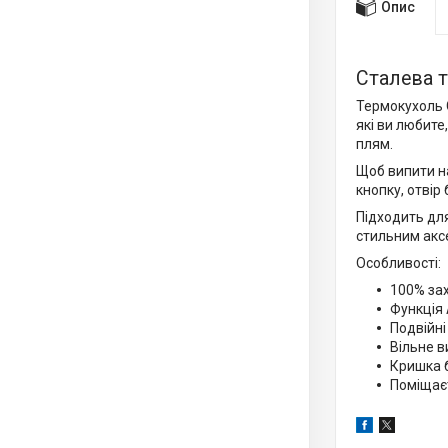
Опис
Сталева те
Термокухоль C
які ви любите
плям.
Щоб випити на
кнопку, отвір
Підходить дл
стильним акс
Особливості:
100% за
Функція
Подвійні
Вільне 
Кришка 
Поміщає