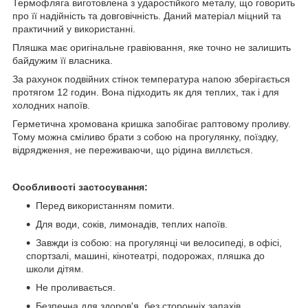
Термофляга виготовлена з ударостійкого металу, що говорить
про її надійність та довговічність. Даний матеріал міцний та
практичний у використанні.
Пляшка має оригінальне гравіювання, яке точно не залишить
байдужим її власника.
За рахунок подвійних стінок температура напою зберігається
протягом 12 годин. Вона підходить як для теплих, так і для
холодних напоїв.
Герметична хромована кришка запобігає раптовому проливу.
Тому можна сміливо брати з собою на прогулянку, поїздку,
відрядження, не переживаючи, що рідина виллється.
Особливості застосування:
Перед використанням помити.
Для води, соків, лимонадів, теплих напоїв.
Завжди із собою: на прогулянці чи велосипеді, в офісі,
спортзалі, машині, кінотеатрі, подорожах, пляшка до
школи дітям.
Не проливається.
Безпечна для здоров'я, без сторонніх запахів.