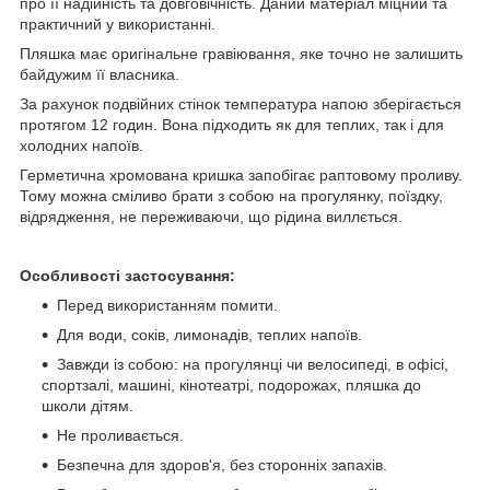
про її надійність та довговічність. Даний матеріал міцний та
практичний у використанні.
Пляшка має оригінальне гравіювання, яке точно не залишить
байдужим її власника.
За рахунок подвійних стінок температура напою зберігається
протягом 12 годин. Вона підходить як для теплих, так і для
холодних напоїв.
Герметична хромована кришка запобігає раптовому проливу.
Тому можна сміливо брати з собою на прогулянку, поїздку,
відрядження, не переживаючи, що рідина виллється.
Особливості застосування:
Перед використанням помити.
Для води, соків, лимонадів, теплих напоїв.
Завжди із собою: на прогулянці чи велосипеді, в офісі,
спортзалі, машині, кінотеатрі, подорожах, пляшка до
школи дітям.
Не проливається.
Безпечна для здоров'я, без сторонніх запахів.