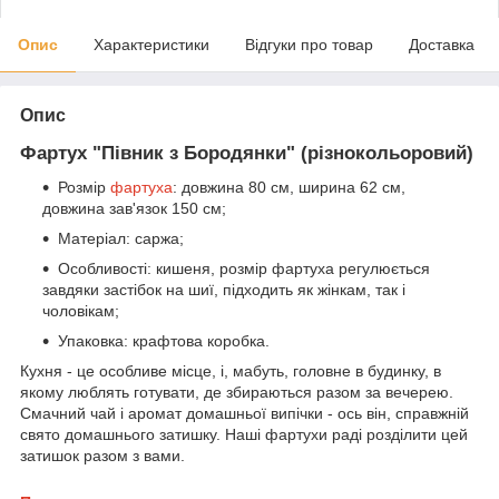
Опис
Характеристики
Відгуки про товар
Доставка
Опис
Фартух "Півник з Бородянки" (різнокольоровий)
Розмір
фартуха
: довжина 80 см, ширина 62 см,
довжина зав'язок 150 см;
Матеріал: саржа;
Особливості: кишеня, розмір фартуха регулюється
завдяки застібок на шиї, підходить як жінкам, так і
чоловікам;
Упаковка: крафтова коробка.
Кухня - це особливе місце, і, мабуть, головне в будинку, в
якому люблять готувати, де збираються разом за вечерею.
Смачний чай і аромат домашньої випічки - ось він, справжній
свято домашнього затишку. Наші фартухи раді розділити цей
затишок разом з вами.