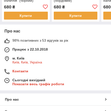
обличчя" (чорний)
(бордовий)
нап
cook
680
680
680
₴
₴
Купити
Купити
Про нас
98% позитивних з 53 відгуків за рік
Працює з 22.10.2018
м. Київ
Київ, Київ, Україна
Контакти
Сьогодні вихідний
Показати весь графік роботи
Про нас