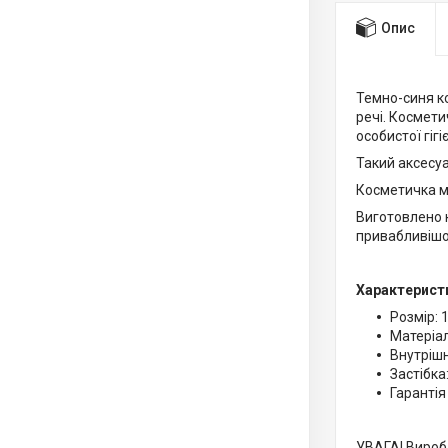
Опис
Темно-синя к
речі. Космети
особистої гігі
Такий аксесуа
Косметичка м
Виготовлено к
привабливішою
Характерист
Розмір: 
Матеріал
Внутрішн
Застібка
Гарантія
УВАГА! Виробл