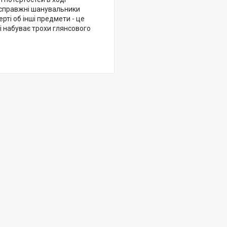
ь справжні шанувальники
рті об інші предмети - це
і набуває трохи глянсового