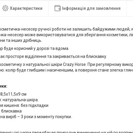
Характеристики
Інформація для замовлення
осметичка-несесер ручної роботи не залишить байдужими людей, які
чка-несесер може використовуватися для зберігання косметики, лік
єни та інших дрібниць.
р буде корисний у дорозі та вдома.
ає просторе відділення та закривається на блискавку.
осметичку з натуральної шкіри Crazy Horse. При регулярному вико
: колір буде глибшим і насиченішим, а поверхня стане злегка гля
ики:
18,5х11,5х9 см
: натуральна шкіра.
я кишеня: без підкладки
: блискавка
 на виріб – 3 роки з моменту покупки.
ення цієї шкіри передбачає природне виникнення на ній подряпин і