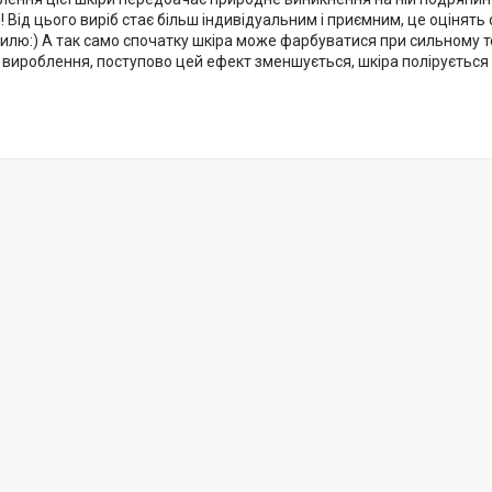
 Від цього виріб стає більш індивідуальним і приємним, це оцінят
илю:) А так само спочатку шкіра може фарбуватися при сильному те
ї вироблення, поступово цей ефект зменшується, шкіра полірується 