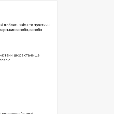
 люблять якісні та практичні
арських засобів, засобів
ристанні шкіра стане ще
нсовою.
 потертостей в ході