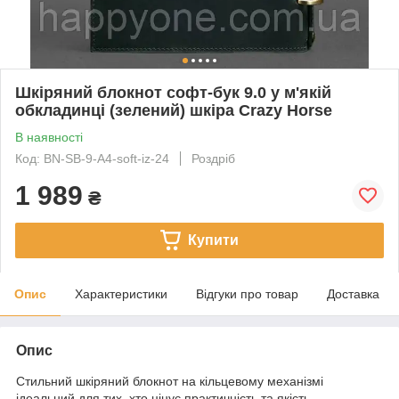
Шкіряний блокнот cофт-бук 9.0 у м'якій
обкладинці (зелений) шкіра Crazy Horse
В наявності
Код: BN-SB-9-A4-soft-iz-24
Роздріб
1 989
₴
Купити
Опис
Характеристики
Відгуки про товар
Доставка
Опис
Стильний шкіряний блокнот на кільцевому механізмі
ідеальний для тих, хто цінує практичність та якість.