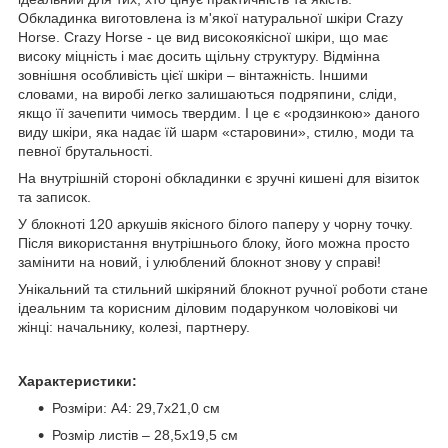
Обкладинка виготовлена із м'якої натуральної шкіри Crazy
Horse. Crazy Horse - це вид високоякісної шкіри, що має
високу міцність і має досить щільну структуру. Відмінна
зовнішня особливість цієї шкіри – вінтажність. Іншими
словами, на виробі легко залишаються подряпини, сліди,
якщо її зачепити чимось твердим. І це є «родзинкою» даного
виду шкіри, яка надає їй шарм «старовини», стилю, моди та
певної брутальності.
На внутрішній стороні обкладинки є зручні кишені для візиток
та записок.
У блокноті 120 аркушів якісного білого паперу у чорну точку.
Після використання внутрішнього блоку, його можна просто
замінити на новий, і улюблений блокнот знову у справі!
Унікальний та стильний шкіряний блокнот ручної роботи стане
ідеальним та корисним діловим подарунком чоловікові чи
жінці: начальнику, колезі, партнеру.
Характеристики:
Розміри: А4: 29,7х21,0 см
Розмір листів – 28,5х19,5 см