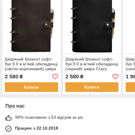
Шкіряний блокнот cофт-
Шкіряний блокнот cофт-
Шкір
бук 9.0 в м'якій обкладинці
бук 9.0 в м'якій обкладинці
бук 
(світло-коричневий) шкіра
(чорний) шкіра Crazy
(син
Crazy Horse
Horse
2 580
2 580
1 9
₴
₴
Купити
Купити
Про нас
98% позитивних з 53 відгуків за рік
Працює з 22.10.2018