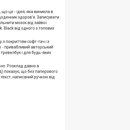
 що це - ідея, яка виникла в
 щоденник здоров'я. Записувати
ільнити мозок від зайвої
. Black від одного з топових
і з покриттям софт-тач і з
ok - привабливий авторський
 тревелбук і для будь-яких
ьно. Розклад давно в
ід) показує, що без паперового
й текст, написаний ручкою від