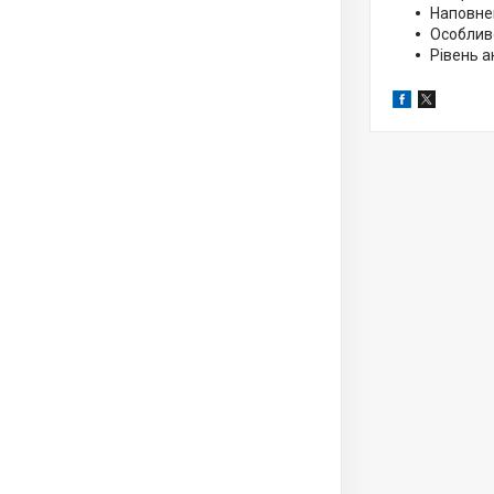
Наповнен
Особливо
Рівень а