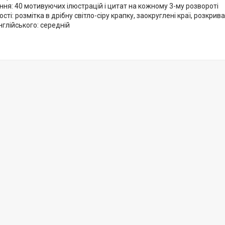
ня: 40 мотивуючих ілюстрацій і цитат на кожному 3-му розвороті
сті: розмітка в дрібну світло-сіру крапку, заокруглені краї, розкрив
нглійського: середній