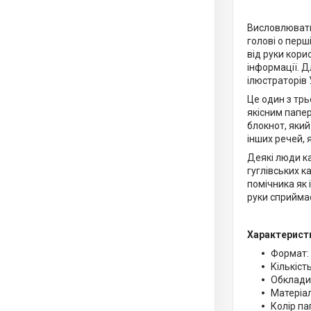
Висловлювати 
голові о перш
від руки кори
інформації. Д
ілюстраторів 
Це один з трь
якісним папер
блокнот, який
інших речей, 
Деякі люди ка
гуглівських к
помічника як і
руки сприймає
Характерист
Формат:
Кількіст
Обкладин
Матеріа
Колір па