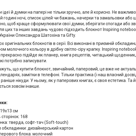
ідеї й думки на папері не тільки зручно, але й корисно. Не важливо,
ій годині ночі, список цілей чи бажань, начерки та замальовки або
сно, щоб краще сформулювати свої думки, зберігати спогади або зв
ля цих та інших завдань чудово підходить блокнот Inspiring notebook
України Олександра Шатохіна та Gifty.
ох оригінальних блокнотів в серії. Всі виконані в приємній обкладинц
ом молочного кольору в дрібну світло-сіру крапку. Inspiring notebo
 прекрасно підійде як планер, книга рецептів, читацький щоденник,
які потрібно записувати.
жуть, що купити блокнот, звичайний, паперовий, це вже не актуал
алендарях, замітки в телефоні. Тільки практика (і наш власний досв
 раніше нікуди. У ньому, як у паперових книгах, є своя естетика. Та 
ться зовсім інакше.
ики:
 19х13 см
ь сторінок: 168
ка: тверда, софт-тач (Soft-touch)
л обкладинки: дизайнерський картон
перового блока: молочний