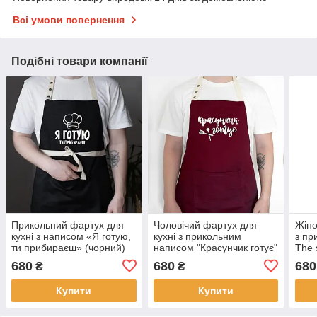
Всі умови повернення
Подібні товари компанії
Прикольний фартух для
Чоловічий фартух для
Жіно
кухні з написом «Я готую,
кухні з прикольним
з пр
ти прибираєш» (чорний)
написом "Красунчик готує"
The s
бордовий
alwa
680
680
680
₴
₴
Купити
Купити