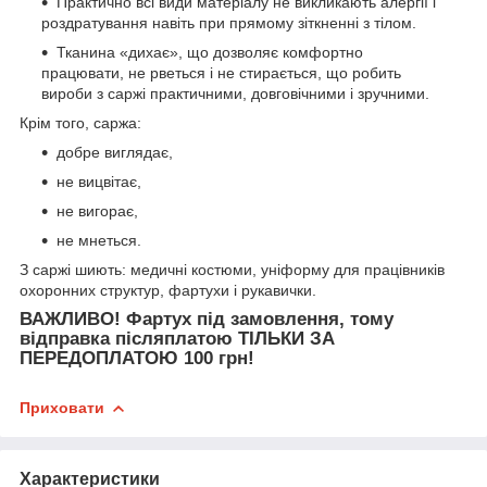
Практично всі види матеріалу не викликають алергії і
роздратування навіть при прямому зіткненні з тілом.
Тканина «дихає», що дозволяє комфортно
працювати, не рветься і не стирається, що робить
вироби з саржі практичними, довговічними і зручними.
Крім того, саржа:
добре виглядає,
не вицвітає,
не вигорає,
не мнеться.
З саржі шиють: медичні костюми, уніформу для працівників
охоронних структур, фартухи і рукавички.
ВАЖЛИВО!
Фартух під замовлення, тому
відправка післяплатою ТІЛЬКИ ЗА
ПЕРЕДОПЛАТОЮ 100 грн!
Приховати
Характеристики