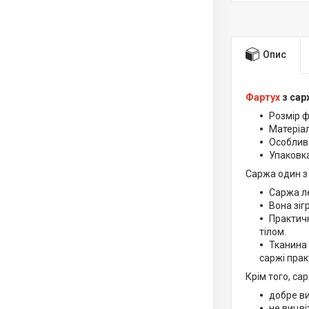
Опис
Фартух
з сарж
Розмір ф
Матеріал
Особливо
Упаковка
Саржа один з 
Саржа ле
Вона зіг
Практичн
тілом.
Тканина 
саржі прак
Крім того, са
добре в
не вицві