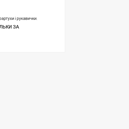
артухи і рукавички.
ІЛЬКИ ЗА