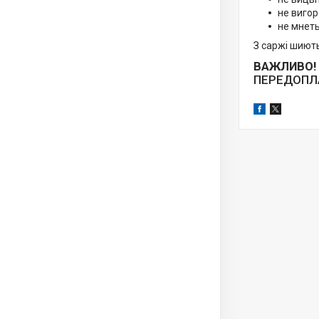
не вигор
не мнеть
З саржі шиють
ВАЖЛИВО!
ПЕРЕДОПЛА