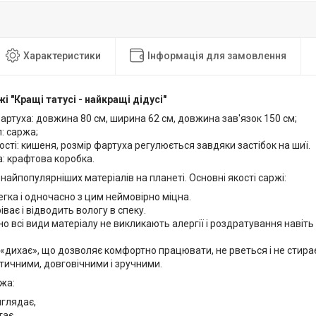
Характеристики
Інформація для замовлення
і "Кращі татусі - найкращі дідусі"
артуха: довжина 80 см, ширина 62 см, довжина зав'язок 150 см;
: саржа;
сті: кишеня, розмір фартуха регулюється завдяки застібок на шиї.
: крафтова коробка.
найпопулярніших матеріалів на планеті. Основні якості саржі:
гка і одночасно з цим неймовірно міцна.
ріває і відводить вологу в спеку.
о всі види матеріалу не викликають алергії і роздратування навіть
«дихає», що дозволяє комфортно працювати, не рветься і не стира
тичними, довговічними і зручними.
ржа:
иглядає,
тає,