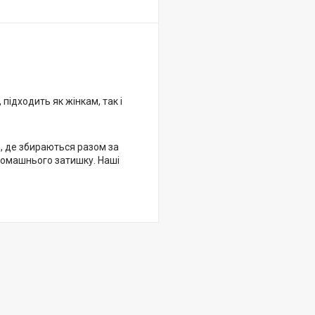
підходить як жінкам, так і
и, де збираються разом за
домашнього затишку. Наші