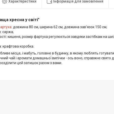
Характеристики
Інформація для замовлення
аща хресна у світі"
артуха
: довжина 80 см, ширина 62 см, довжина зав'язок 150 см;
: саржа;
сті: кишеня, розмір фартуха регулюється завдяки застібкам на шиї, 
: крафтова коробка.
обливе місце, і мабуть, головне в будинку, в якому люблять готуват
чний чай і аромати домашньої випічки - ось воно, справжнє свято 
розділити цей затишок разом з вами.