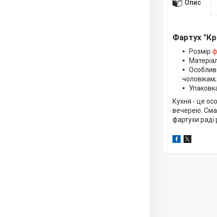
Опис
Фартух "Кр
Розмір
ф
Матеріал
Особливо
чоловікам;
Упаковка
Кухня - це ос
вечерею. Сма
фартухи раді 