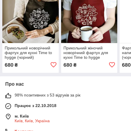
Прикольний новорічний
Прикольний жіночий
Фарт
фартух для кухні Time to
новорічний фартух для
напи
hygge (чорний)
кухні Time to hygge
(чор
(бордовий)
680
680
680
₴
₴
Про нас
98% позитивних з 53 відгуків за рік
Працює з 22.10.2018
м. Київ
Київ, Київ, Україна