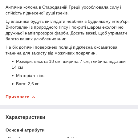
Антична колона в Стародавній Греції уособлювала силу і
стійкість піднесеної душі греків.
Ці власники будуть виглядати неабияк в будь-якому інтер'єрі.
Виготовлені з природного гіпсу і покриті шаром екологічно
дружньої напівпрозорої фарби. Досить важкі, щоб утримати
багато ваших улюблених книг.
На бік дотичні поверхнею полиці підклеєна оксамитова
тканина для захисту від можливих подряпин.
Розміри: висота 18 см, ширина 7 см, глибина підстави
14 см
Матеріал: гіпс
Вага: 2,6 кг
Приховати
Характеристики
Основні атрибути