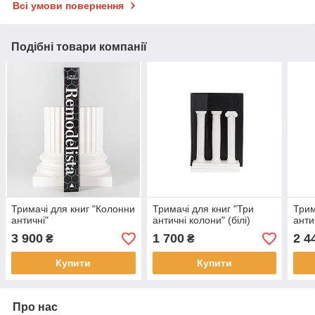
Всі умови повернення
Подібні товари компанії
Тримачі для книг "Колонни
Тримачі для книг "Три
Трим
античні"
античні колони" (білі)
анти
3 900
1 700
2 4
₴
₴
Купити
Купити
Про нас