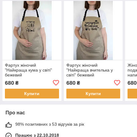
Фартух жіночий
Фартух жіночий
Жіно
"Найкраща кума у світі"
"Найкраща вчителька у
пода
бежевий
світі" бежевий
нап
бабу
680
680
680
₴
₴
Купити
Купити
Про нас
98% позитивних з 53 відгуків за рік
Працює з 22.10.2018