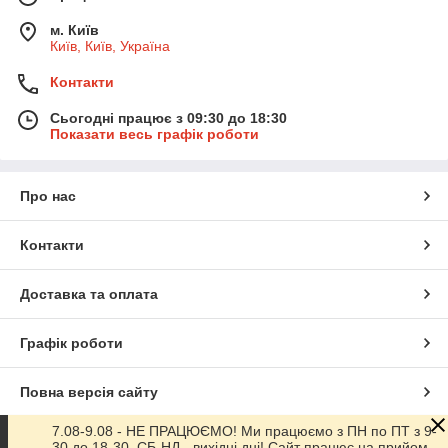
м. Київ
Київ, Київ, Україна
Контакти
Сьогодні працює з 09:30 до 18:30
Показати весь графік роботи
Про нас
Контакти
Доставка та оплата
Графік роботи
Повна версія сайту
7.08-9.08 - НЕ ПРАЦЮЄМО! Ми працюємо з ПН по ПТ з 9-
Сайт створено на маркетплейсі
Prom.ua
30 до 18-30. СБ-НД - вихідні дні! Сайт працює на прийом