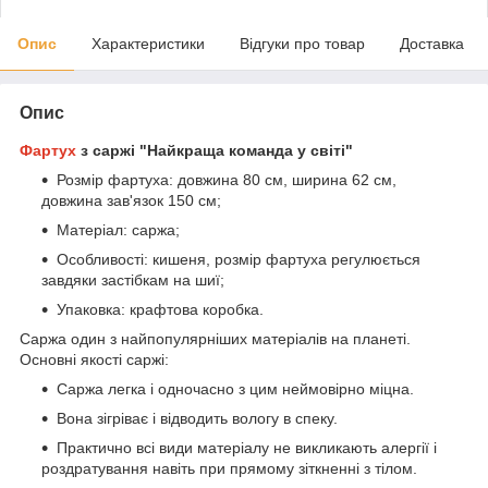
Опис
Характеристики
Відгуки про товар
Доставка
Опис
Фартух
з саржі "Найкраща команда у світі"
Розмір фартуха: довжина 80 см, ширина 62 см,
довжина зав'язок 150 см;
Матеріал: саржа;
Особливості: кишеня, розмір фартуха регулюється
завдяки застібкам на шиї;
Упаковка: крафтова коробка.
Саржа один з найпопулярніших матеріалів на планеті.
Основні якості саржі:
Саржа легка і одночасно з цим неймовірно міцна.
Вона зігріває і відводить вологу в спеку.
Практично всі види матеріалу не викликають алергії і
роздратування навіть при прямому зіткненні з тілом.