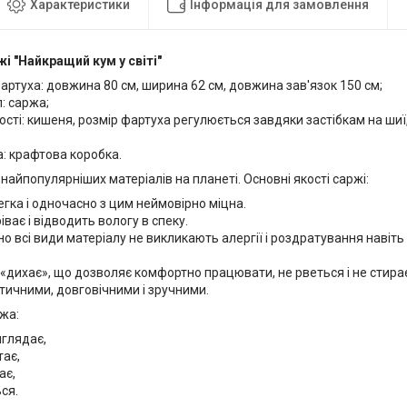
Характеристики
Інформація для замовлення
жі "Найкращий кум у світі"
артуха: довжина 80 см, ширина 62 см, довжина зав'язок 150 см;
: саржа;
сті: кишеня, розмір фартуха регулюється завдяки застібкам на шиї, 
: крафтова коробка.
найпопулярніших матеріалів на планеті. Основні якості саржі:
гка і одночасно з цим неймовірно міцна.
ріває і відводить вологу в спеку.
о всі види матеріалу не викликають алергії і роздратування навіть
«дихає», що дозволяє комфортно працювати, не рветься і не стира
тичними, довговічними і зручними.
ржа:
иглядає,
тає,
ає,
ся.