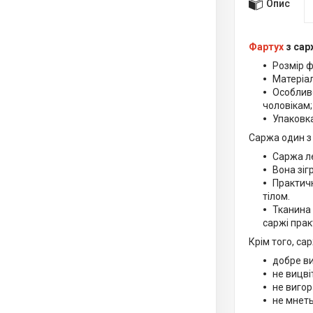
Опис
Фартух
з сар
Розмір ф
Матеріал
Особливо
чоловікам;
Упаковка
Саржа один з 
Саржа ле
Вона зіг
Практичн
тілом.
Тканина 
саржі прак
Крім того, са
добре в
не вицві
не вигор
не мнеть