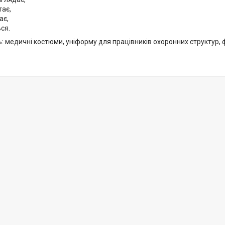
тає,
ає,
ся.
: медичні костюми, уніформу для працівників охоронних структур, ф