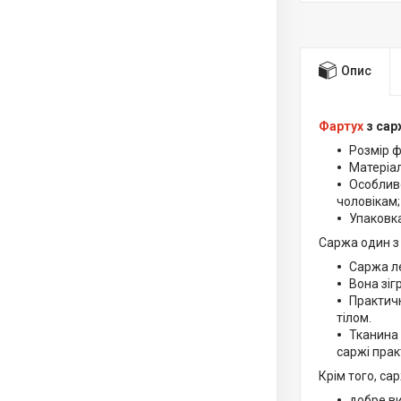
Опис
Фартух
з сар
Розмір ф
Матеріал
Особливо
чоловікам;
Упаковка
Саржа один з 
Саржа ле
Вона зіг
Практичн
тілом.
Тканина 
саржі прак
Крім того, са
добре в