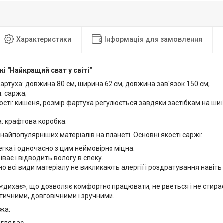
Характеристики
Інформація для замовлення
жі "Найкращий сват у світі"
артуха: довжина 80 см, ширина 62 см, довжина зав'язок 150 см;
: саржа;
сті: кишеня, розмір фартуха регулюється завдяки застібкам на шиї, 
: крафтова коробка.
найпопулярніших матеріалів на планеті. Основні якості саржі:
гка і одночасно з цим неймовірно міцна.
ріває і відводить вологу в спеку.
о всі види матеріалу не викликають алергії і роздратування навіть
«дихає», що дозволяє комфортно працювати, не рветься і не стира
тичними, довговічними і зручними.
ржа:
иглядає,