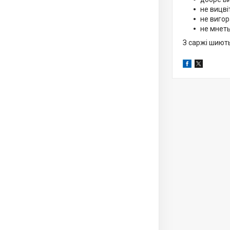
не вицві
не вигор
не мнеть
З саржі шиють