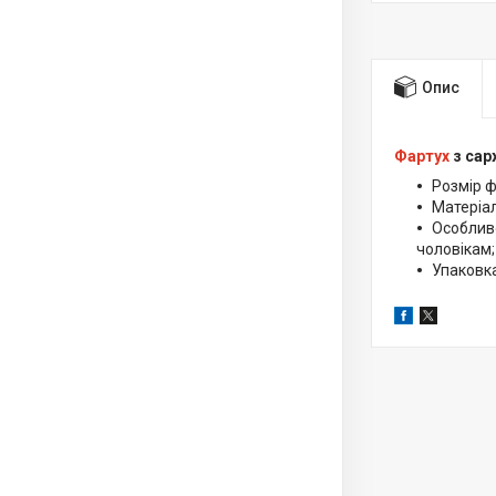
Опис
Фартух
з сар
Розмір ф
Матеріал
Особливо
чоловікам;
Упаковка