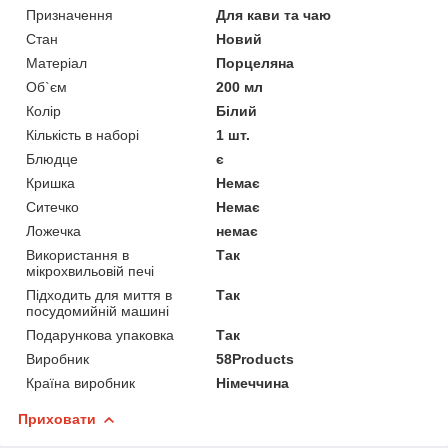
Призначення
Для кави та чаю
Стан
Новий
Матеріал
Порцеляна
Об`єм
200 мл
Колір
Білий
Кількість в наборі
1 шт.
Блюдце
є
Кришка
Немає
Ситечко
Немає
Ложечка
немає
Використання в
Так
мікрохвильовій печі
Підходить для миття в
Так
посудомийній машині
Подарункова упаковка
Так
Виробник
58Products
Країна виробник
Німеччина
Приховати