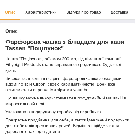
Опис
Характеристики
Відгуки про товар
Доставка
Опис
Фарфорова чашка з блюдцем для кави
Tassen "Поцілунок"
Чашка "Поцілунок", об'ємом 200 мл, від німецької компанії
Fiftyeight Products стане справжньою родзинкою будь-якої
кухні.
Високоякісні, смішні і чарівні фарфорові чашки з емоціями
відомі по всій Європі своєю харизматичністю. Вони вже
встигли стати справжніми зірками youtube.
Цю чашку можна використовувати в посудомийній машині і в
мікрохвильовій печі.
Упакована в подарункову коробку від виробника.
Прекрасне придбання для себе, а також ідеальний подарунок
для любителів креативних речей! Відмінно підійде як для
дорослого, так і для дитини.