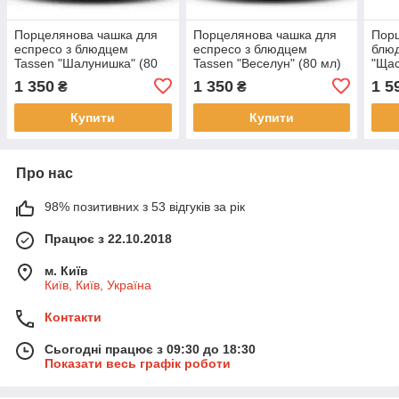
Порцелянова чашка для
Порцелянова чашка для
Порц
еспресо з блюдцем
еспресо з блюдцем
блю
Tassen "Шалунишка" (80
Tassen "Веселун" (80 мл)
"Щас
мл)
мл)
1 350
1 350
1 5
₴
₴
Купити
Купити
Про нас
98% позитивних з 53 відгуків за рік
Працює з 22.10.2018
м. Київ
Київ, Київ, Україна
Контакти
Сьогодні працює з 09:30 до 18:30
Показати весь графік роботи