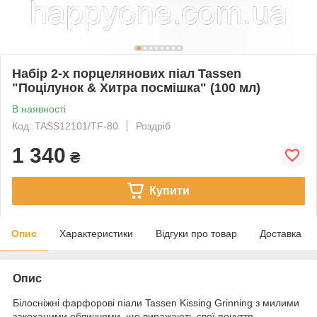
Набір 2-х порцелянових піал Tassen
"Поцілунок & Хитра посмішка" (100 мл)
В наявності
Код: TASS12101/TF-80
Роздріб
1 340
₴
Купити
Опис
Характеристики
Відгуки про товар
Доставка
Опис
Білосніжні фарфорові піали Tassen Kissing Grinning з милими
закоханими обличчями, що виражають свої почуття,