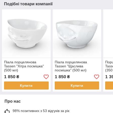
Подібні товари компанії
Піала порцелянова
Піала порцелянова
Порц
Tassen "Хітра посмішка"
Tassen "Щаслива
Tass
(500 мл)
посмішка" (500 мл)
(350
1 850
1 850
1 3
₴
₴
Купити
Купити
Про нас
98% позитивних з 53 відгуків за рік