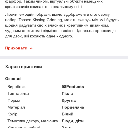
фарфор. Таким чином, віртуальні об'єкти німецьких
креативників оживають в реальному світі.
Ліричні емоційні образи, вміло відображені в столовому
наборі Tassen Kissing Grinning, мають «живу» міміку і будуть
щодня радувати своїх власників креативним дизайном,
чудовим апетитом і відмінною якістю. Ідеальна пропозиція
для двох, які кохають одне - одного.
Приховати
Характеристики
Основні
Виробник
58Products
Тип тарілки
Піала
Форма
Кругла
Матеріал
Порцеляна
Колір
Білий
Тематика декору, малюнка
Люди, діти
Кількість в наборі
2 шт.