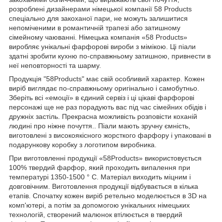
розроблені дизайнерами німецької компанії 58 Products
спеціально для закоханої пари, не можуть залишитися
непоміченими в романтичній трапезі або затишному
сімейному чаюванні. Німецька компанія «58 Products»
виробляє унікальні фарфорові вироби з мімікою. Ці піали
здатні зробити кухню по-справжньому затишною, привнести в
неї неповторності та шарму.
Продукція "58Products" має свій особливий характер. Кожен
виріб виглядає по-справжньому оригінально і самобутньо.
Зберіть всі «емоції» в єдиний сервіз і ці цікаві фарфорові
персонажі ще не раз порадують вас під час сімейних обідів і
дружніх застіль. Прекрасна можливість розповісти коханій
людині про ніжне почуття.. Піали мають зручну ємність,
виготовлені з високоякісного жорсткого фарфору і упаковані в
подарункову коробку з логотипом виробника.
При виготовленні продукції «58Products» використовується
100% твердий фарфор, який проходить випалення при
температурі 1350-1500 ° С. Матеріал виходить міцним і
довговічним. Виготовлення продукції відбувається в кілька
етапів. Спочатку кожен виріб ретельно моделюється в 3D на
комп'ютері, а потім за допомогою унікальних німецьких
технологій, створений малюнок втілюється в твердий