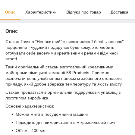
Опис
Характеристики
Відгуки про товар
Доставка
Опис
Стакан Tassen "Ненаситний" з високоякісної білої глянсової
порцеляни - чудовий подарунок будь-кому, хто любить
оточувати себе веселими креативними речами відмінної
якості.
Такий оригінальний стакан виготовлений креативними
майстрами німецької компанії 58 Products. Приємно
розпочати день улюбленим напоєм із забавного столового
приладу, який добре збереже температуру та якість вмісту.
Стакан продається в оригінальній подарунковій упаковці з
логотипом виробника.
Основні характеристики:
Можна мити в посудомийній машині
Підходить для використання в мікрохвильовій печі
Об'єм - 400 мл