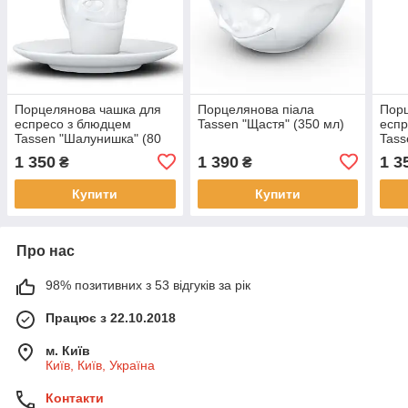
Порцелянова чашка для
Порцелянова піала
Порц
еспресо з блюдцем
Tassen "Щастя" (350 мл)
еспр
Tassen "Шалунишка" (80
Tass
мл)
1 350
1 390
1 3
₴
₴
Купити
Купити
Про нас
98% позитивних з 53 відгуків за рік
Працює з 22.10.2018
м. Київ
Київ, Київ, Україна
Контакти