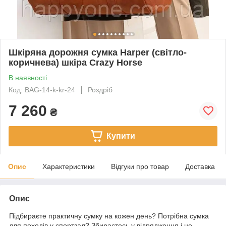
Шкіряна дорожня сумка Harper (світло-
коричнева) шкіра Crazy Horse
В наявності
Код: BAG-14-k-kr-24
Роздріб
7 260
₴
Купити
Опис
Характеристики
Відгуки про товар
Доставка
Опис
Підбираєте практичну сумку на кожен день? Потрібна сумка
для походів у спортзал? Збираєтесь у відрядження і не