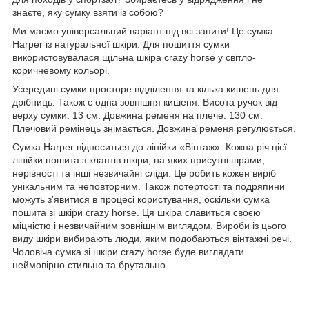
знаєте, яку сумку взяти із собою?
Ми маємо універсальний варіант під всі запити! Це сумка
Harper із натуральної шкіри. Для пошиття сумки
використовувалася щільна шкіра crazy horse у світло-
коричневому кольорі.
Усередині сумки просторе відділення та кілька кишень для
дрібниць. Також є одна зовнішня кишеня. Висота ручок від
верху сумки: 13 см. Довжина ременя на плече: 130 см.
Плечовий ремінець знімається. Довжина ременя регулюється.
Сумка Harper відноситься до лінійки «Вінтаж». Кожна річ цієї
лінійки пошита з клаптів шкіри, на яких присутні шрами,
нерівності та інші незвичайні сліди. Це робить кожен виріб
унікальним та неповторним. Також потертості та подряпини
можуть з'явитися в процесі користування, оскільки сумка
пошита зі шкіри crazy horse. Ця шкіра славиться своєю
міцністю і незвичайним зовнішнім виглядом. Вироби із цього
виду шкіри вибирають люди, яким подобаються вінтажні речі.
Чоловіча сумка зі шкіри crazy horse буде виглядати
неймовірно стильно та брутально.