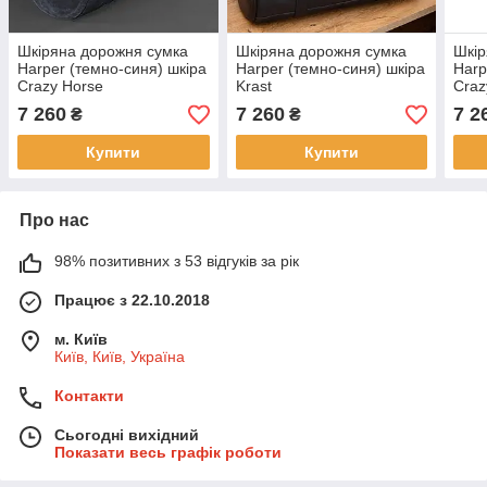
Шкіряна дорожня сумка
Шкіряна дорожня сумка
Шкір
Harper (темно-синя) шкіра
Harper (темно-синя) шкіра
Harp
Crazy Horse
Krast
Craz
7 260
7 260
7 2
₴
₴
Купити
Купити
Про нас
98% позитивних з 53 відгуків за рік
Працює з 22.10.2018
м. Київ
Київ, Київ, Україна
Контакти
Сьогодні вихідний
Показати весь графік роботи