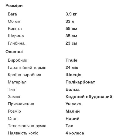
Розміри
Вага
3.9 кг
Об`єм
33 л
Висота
55 см
Ширина
35 см
Глибина
23 см
Основні
Виробник
Thule
Гарантійний термін
24 міс
Країна виробник
Швеція
Матеріал
Полікарбонат
Тип
Валіза
Замок
Кодовий вбудований
Призначення
Унісекс
Розмір
Малий
Стан
Новий
Телескопічна ручка
Так
Наявність коліс
4 колеса