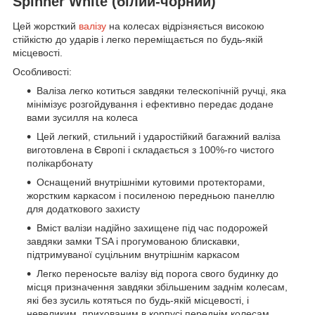
Spinner White (білий-чорний)
Цей жорсткий
валізу
на колесах відрізняється високою
стійкістю до ударів і легко переміщається по будь-якій
місцевості.
Особливості:
Валіза легко котиться завдяки телескопічній ручці, яка
мінімізує розгойдування і ефективно передає додане
вами зусилля на колеса
Цей легкий, стильний і ударостійкий багажний валіза
виготовлена в Європі і складається з 100%-го чистого
полікарбонату
Оснащений внутрішніми кутовими протекторами,
жорстким каркасом і посиленою передньою панеллю
для додаткового захисту
Вміст валізи надійно захищене під час подорожей
завдяки замки TSA і прогумованою блискавки,
підтримуваної суцільним внутрішнім каркасом
Легко переносьте валізу від порога свого будинку до
місця призначення завдяки збільшеним заднім колесам,
які без зусиль котяться по будь-якій місцевості, і
невеликим, прихованим в корпусі переднім колесам,