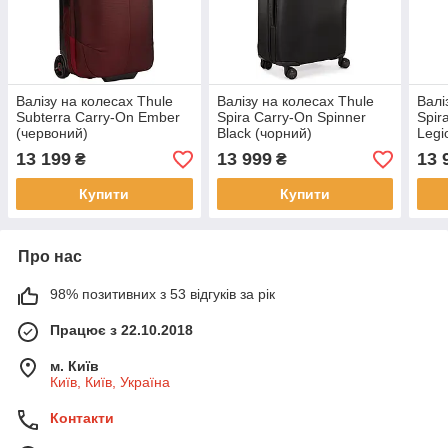
Валізу на колесах Thule
Валізу на колесах Thule
Валі
Subterra Carry-On Ember
Spira Carry-On Spinner
Spir
(червоний)
Black (чорний)
Legi
13 199
13 999
13 
₴
₴
Купити
Купити
Про нас
98% позитивних з 53 відгуків за рік
Працює з 22.10.2018
м. Київ
Київ, Київ, Україна
Контакти