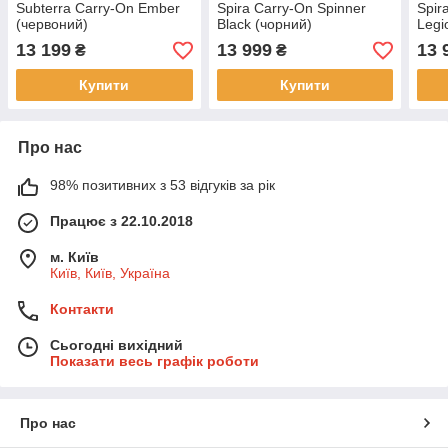
Subterra Carry-On Ember
Spira Carry-On Spinner
Spir
(червоний)
Black (чорний)
Legi
13 199
13 999
13 
₴
₴
Купити
Купити
Про нас
98% позитивних з 53 відгуків за рік
Працює з 22.10.2018
м. Київ
Київ, Київ, Україна
Контакти
Сьогодні вихідний
Показати весь графік роботи
Про нас