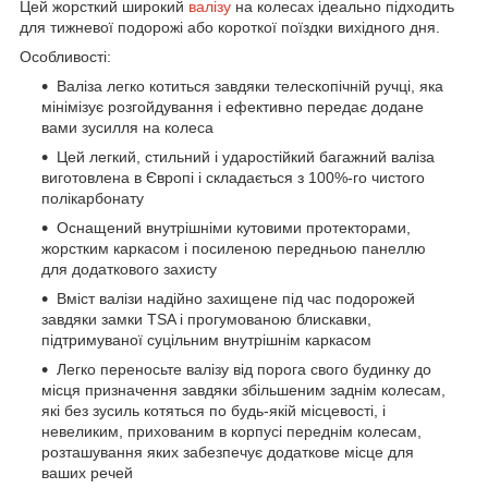
Цей жорсткий широкий
валізу
на колесах ідеально підходить
для тижневої подорожі або короткої поїздки вихідного дня.
Особливості:
Валіза легко котиться завдяки телескопічній ручці, яка
мінімізує розгойдування і ефективно передає додане
вами зусилля на колеса
Цей легкий, стильний і ударостійкий багажний валіза
виготовлена в Європі і складається з 100%-го чистого
полікарбонату
Оснащений внутрішніми кутовими протекторами,
жорстким каркасом і посиленою передньою панеллю
для додаткового захисту
Вміст валізи надійно захищене під час подорожей
завдяки замки TSA і прогумованою блискавки,
підтримуваної суцільним внутрішнім каркасом
Легко переносьте валізу від порога свого будинку до
місця призначення завдяки збільшеним заднім колесам,
які без зусиль котяться по будь-якій місцевості, і
невеликим, прихованим в корпусі переднім колесам,
розташування яких забезпечує додаткове місце для
ваших речей