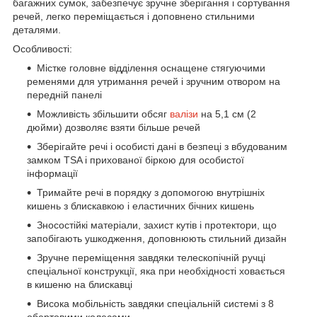
багажних сумок, забезпечує зручне зберігання і сортування
речей, легко переміщається і доповнено стильними
деталями.
Особливості:
Містке головне відділення оснащене стягуючими
ременями для утримання речей і зручним отвором на
передній панелі
Можливість збільшити обсяг
валізи
на 5,1 см (2
дюйми) дозволяє взяти більше речей
Зберігайте речі і особисті дані в безпеці з вбудованим
замком TSA і прихованої біркою для особистої
інформації
Тримайте речі в порядку з допомогою внутрішніх
кишень з блискавкою і еластичних бічних кишень
Зносостійкі матеріали, захист кутів і протектори, що
запобігають ушкодження, доповнюють стильний дизайн
Зручне переміщення завдяки телескопічній ручці
спеціальної конструкції, яка при необхідності ховається
в кишеню на блискавці
Висока мобільність завдяки спеціальній системі з 8