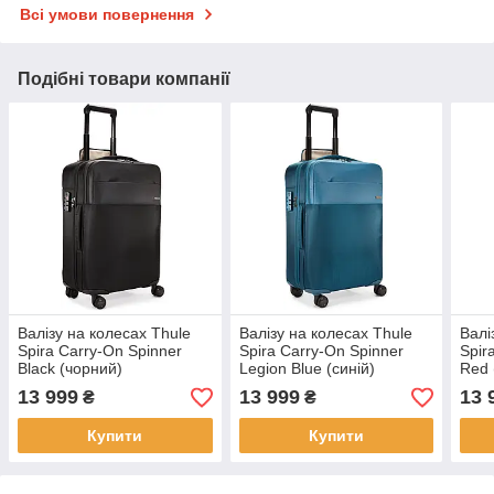
Всі умови повернення
Подібні товари компанії
Валізу на колесах Thule
Валізу на колесах Thule
Валі
Spira Carry-On Spinner
Spira Carry-On Spinner
Spir
Black (чорний)
Legion Blue (синій)
Red 
13 999
13 999
13 
₴
₴
Купити
Купити