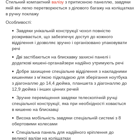
Стильний компактний
валізу
з притискною панеллю, завдяки
якій він легко перетворюється з ділового багажу на коліщатках
в ручну поклажу
Особливості:
Завдяки унікальній конструкції чохол повністю
розкривається, що забезпечує доступ до кожного
відділення і дозволяє зручно і організовано упаковувати
речі
Дві застібаються на блискавку захисні панелі і
додаткові кишені-органайзери надійно утримують речі
Добре захищене спеціальне відділення з накладними
кишенями з м'якою підкладкою для зберігання ноутбука
з діагоналлю до 14,4 дюйма, планшета з діагоналлю до
12,9 дюйма і інших цінних речей
Зручне переміщення завдяки телескопічній ручці
спеціальної конструкції, яка при необхідності ховається
в кишеню на блискавці
Висока мобільність завдяки спеціальній системі з 8
обертовими колесами
Спеціальна панель для надійного кріплення до
великої валізи на коліщатках