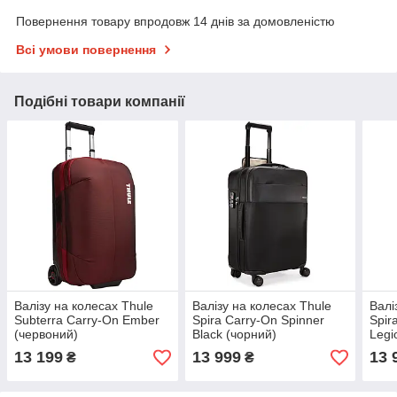
Повернення товару впродовж 14 днів за домовленістю
Всі умови повернення
Подібні товари компанії
Валізу на колесах Thule
Валізу на колесах Thule
Валі
Subterra Carry-On Ember
Spira Carry-On Spinner
Spir
(червоний)
Black (чорний)
Legi
13 199
13 999
13 
₴
₴