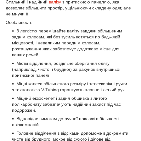
Стильний і надійний
валізу
з притискною панеллю, яка
дозволяє збільшити простір, ущільнюючи складену одяг, але
не мнучи її.
Особливості:
З легкістю переміщайте валізу завдяки збільшеним
заднім колесам, які без зусиль котяться по будь-якій
місцевості, і невеликим переднім колесам,
розташування яких забезпечує додаткове місце для
ваших речей
Місткі відділення, роздільне зберігання одягу
(наприклад, чистої і брудної) за рахунок внутрішньої
притискної панелі
Міцні колеса збільшеного розміру і телескопічні ручки
з технологією V-Tubing гарантують плавне і легкий рух.
Міцний екзоскелет і задня обшивка з литого
полікарбонату забезпечують надійний захист під час
подорожей.
Відповідає вимогам до ручної поклажі в більшості
авіакомпаній.
Головне відділення з відсіками допоможе відокремити
чисте від брудного, мокре від сухого і ділове від