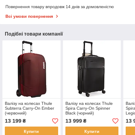
Повернення товару впродовж 14 днів за домовленістю
Всі умови повернення
Подібні товари компанії
Валізу на колесах Thule
Валізу на колесах Thule
Валі
Subterra Carry-On Ember
Spira Carry-On Spinner
Spir
(червоний)
Black (чорний)
Legi
13 199
13 999
13 
₴
₴
Купити
Купити