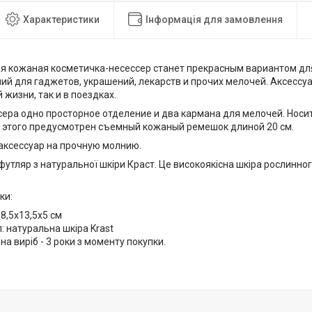
Характеристики
Інформація для замовлення
я кожаная косметичка-несессер станет прекрасным вариантом дл
ий для гаджетов, украшений, лекарств и прочих мелочей. Аксессуа
жизни, так и в поездках.
сера одно просторное отделение и два кармана для мелочей. Носи
я этого предусмотрен съемный кожаный ремешок длиной 20 см.
аксессуар на прочную молнию.
утляр з натуральної шкіри Краст. Це високоякісна шкіра рослинног
ки:
18,5х13,5х5 см
: натуральна шкіра Krast
 на виріб - 3 роки з моменту покупки.