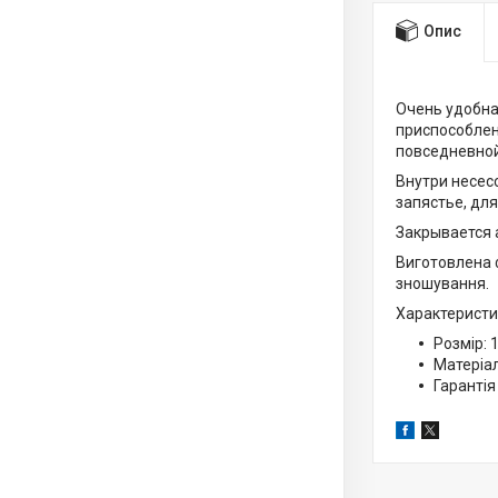
Опис
Очень удобна
приспособлен
повседневной 
Внутри несес
запястье, дл
Закрывается 
Виготовлена ф
зношування.
Характеристи
Розмір: 
Матеріал
Гарантія