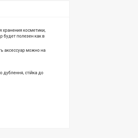
я хранения косметики,
р будет полезен как в
ть аксессуар можно на
о дублення, стійка до