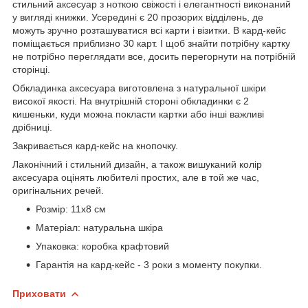
стильний аксесуар з ноткою свіжості і елегантності виконаний
у вигляді книжки. Усередині є 20 прозорих відділень, де
можуть зручно розташуватися всі карти і візитки. В кард-кейс
поміщається приблизно 30 карт. І щоб знайти потрібну картку
не потрібно переглядати все, досить перегорнути на потрібній
сторінці.
Обкладинка аксесуара виготовлена з натуральної шкіри
високої якості. На внутрішній стороні обкладинки є 2
кишеньки, куди можна покласти картки або інші важливі
дрібниці.
Закривається кард-кейс на кнопочку.
Лаконічний і стильний дизайн, а також вишуканий колір
аксесуара оцінять любителі простих, але в той же час,
оригінальних речей.
Розмір: 11х8 см
Матеріал: натуральна шкіра
Упаковка: коробка крафтовий
Гарантія на кард-кейс - 3 роки з моменту покупки.
Приховати