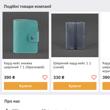
Подібні товари компанії
Кард-кейс книжка
Шкіряний кард-кейс 1.1
Кард
шкіряний 7.1 (бірюзовий)
(синій)
шкір
кори
390
330
390
₴
₴
Купити
Купити
Про нас