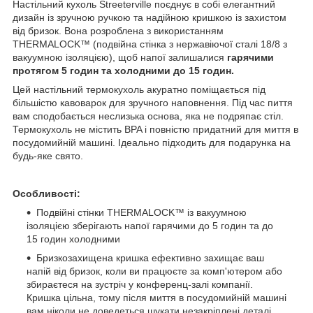
Настільний кухоль Streeterville поєднує в собі елегантний
дизайн із зручною ручкою та надійною кришкою із захистом
від бризок. Вона розроблена з використанням
THERMALOCK™ (подвійна стінка з нержавіючої сталі 18/8 з
вакуумною ізоляцією), щоб напої залишалися
гарячими
протягом 5 годин та холодними до 15 годин.
Цей настільний термокухоль акуратно поміщається під
більшістю кавоварок для зручного наповнення. Під час пиття
вам сподобається неслизька основа, яка не подряпає стіл.
Термокухоль не містить BPA і повністю придатний для миття в
посудомийній машині. Ідеально підходить для подарунка на
будь-яке свято.
Особливості:
Подвійні стінки THERMALOCK™ із вакуумною
ізоляцією зберігають напої гарячими до 5 годин та до
15 годин холодними
Бризкозахищена кришка ефективно захищає ваш
напій від бризок, коли ви працюєте за комп'ютером або
збираєтеся на зустріч у конференц-залі компанії.
Кришка цільна, тому після миття в посудомийній машині
вам ніколи не доведеться шукати незакріплені деталі.