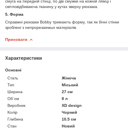
смуга на передній стінці, по дві смужки на кожній лямці і
світловідбиваюча тканину у кутах зверху рюкзака.
5. Форма
Справжні рюкзаки
Bobby тримають форму, так як бічні стінки
зроблені з непрорезаемых матеріалів.
Приховати
Характеристики
Основні
Стать
Жіноча
Тип
Міський
Ширина
27 см
Об`єм
8 л
Виробник
XD design
Колір
Чорний
Глибина
10.5 см
Стан
Новий