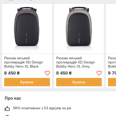
Рюкзак міський
Рюкзак міський
Рюкз
протикрадій XD Design
протикрадій XD Design
прот
Bobby Hero XL Black
Bobby Hero XL Grey
Bobb
(чорний)
(сірий-чорний)
8 450
8 450
9 7
₴
₴
Купити
Купити
Про нас
98% позитивних з 53 відгуків за рік