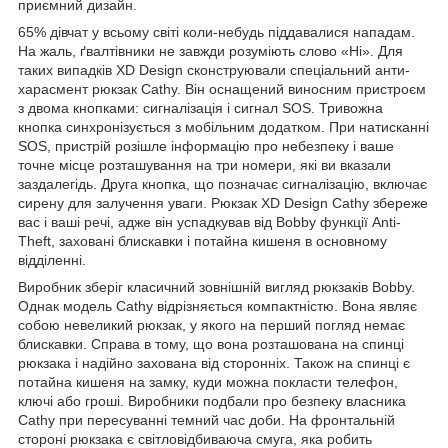
приємний дизайн.
65% дівчат у всьому світі коли-небудь піддавалися нападам.
На жаль, ґвалтівники не завжди розуміють слово «Ні». Для
таких випадків XD Design сконструювали спеціальний анти-
харасмент рюкзак Cathy. Він оснащений виносним пристроєм
з двома кнопками: сигналізація і сигнал SOS. Тривожна
кнопка синхронізується з мобільним додатком. При натисканні
SOS, пристрій розішле інформацію про небезпеку і ваше
точне місце розташування на три номери, які ви вказали
заздалегідь. Друга кнопка, що позначає сигналізацію, включає
сирену для залучення уваги. Рюкзак XD Design Cathy збереже
вас і ваші речі, адже він успадкував від Bobby функції Anti-
Theft, заховані блискавки і потайна кишеня в основному
відділенні.
Виробник зберіг класичний зовнішній вигляд рюкзаків Bobby.
Однак модель Cathy відрізняється компактністю. Вона являє
собою невеликий рюкзак, у якого на перший погляд немає
блискавки. Справа в тому, що вона розташована на спинці
рюкзака і надійно захована від сторонніх. Також на спинці є
потайна кишеня на замку, куди можна покласти телефон,
ключі або гроші. Виробники подбали про безпеку власника
Cathy при пересуванні темний час доби. На фронтальній
стороні рюкзака є світловідбиваюча смуга, яка робить