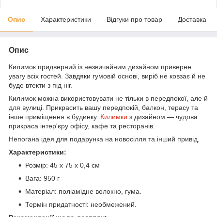
Опис
Характеристики
Відгуки про товар
Доставка
Опис
Килимок придверний із незвичайним дизайном приверне
увагу всіх гостей. Завдяки гумовій основі, виріб не ковзає й не
буде втекти з під ніг.
Килимок можна використовувати не тільки в передпокої, але й
для вулиці. Прикрасить вашу передпокій, балкон, терасу та
інше приміщення в будинку.
Килимки
з дизайном — чудова
прикраса інтер'єру офісу, кафе та ресторанів.
Непогана ідея для подарунка на новосілля та інший привід.
Характеристики:
Розмір: 45 х 75 х 0,4 см
Вага: 950 г
Матеріал: поліамідне волокно, гума.
Термін придатності: необмежений.