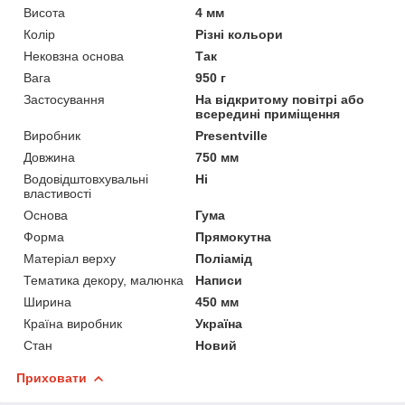
Висота
4 мм
Колір
Різні кольори
Нековзна основа
Так
Вага
950 г
Застосування
На відкритому повітрі або
всередині приміщення
Виробник
Presentville
Довжина
750 мм
Водовідштовхувальні
Ні
властивості
Основа
Гума
Форма
Прямокутна
Матеріал верху
Поліамід
Тематика декору, малюнка
Написи
Ширина
450 мм
Країна виробник
Україна
Стан
Новий
Приховати