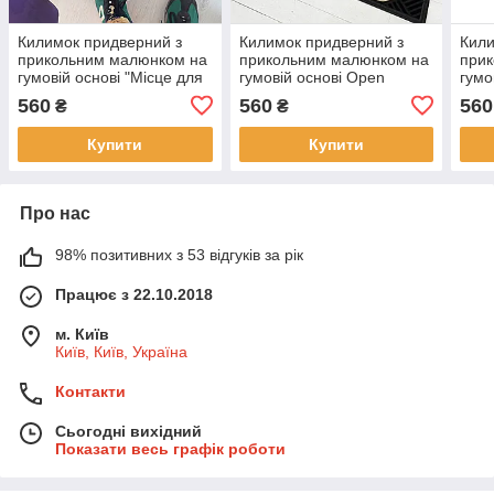
Килимок придверний з
Килимок придверний з
Кили
прикольним малюнком на
прикольним малюнком на
при
гумовій основі "Місце для
гумовій основі Open
гумо
обіймів"
нашо
560
560
560
₴
₴
Купити
Купити
Про нас
98% позитивних з 53 відгуків за рік
Працює з 22.10.2018
м. Київ
Київ, Київ, Україна
Контакти
Сьогодні вихідний
Показати весь графік роботи